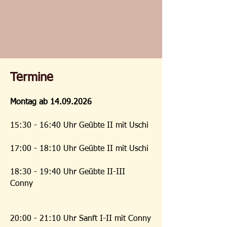
Athleten Joseph Pilates entwickelt. Die
Methode wird klassisch und im
Einklang mit den
neuesten medizinischen Erkenntnissen
unterrichtet.
Termine
Aufbau eines stabilen Körperzentrums
Schutz der Wirbelsäule durch
Montag
ab
14.09.2026
Aktivierung der Tiefenmuskulatur
Aufrichtung der Haltung
15:30 - 16:40 U
hr Geübte II mit Uschi
Ausprägung von straffen und
schlanken Muskeln
17:00 - 18:10 Uhr Geübte II mit Uschi
Verbesserung des Körperbewusstseins
Abbau von Verspannungen
18:30 - 19:40 Uhr Geübte II-III
Optimierung der Beweglichkeit in
Conny
Gelenken
und Muskeln
Verbesserung der Ausstrahlung
20:00 - 21:10 Uhr Sanft I-II mit Conny