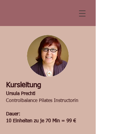
Kursleitung
Pilates
Ursula Prechtl
Controlbalance Pilates Instructorin
Sanftes, effektives Training für
Dauer:
Frauen/Männer/Jugendliche
10 Einheiten
zu je
70
Min = 99 €
Pilates gilt als Wohlfühltraining, das