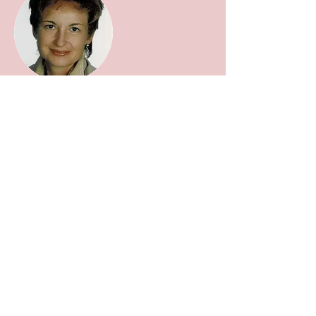
Dauer:
10 Einheiten zu je 70 Minuten = 99 €
Mitbringen:
bequeme Kleidung, rutschfeste Socken,
Handtuch, Getränk, Matte, Decke
Termine