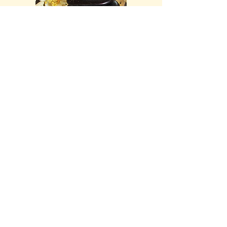
Balance
Ursula Prechtl
Hohe Str. 32
95478 Kemnath-Stadt
09642 8386
balance.yoga.kemnath@gmail.com
©
2020 / Alle Rechte vorbehalten
Datenschutz